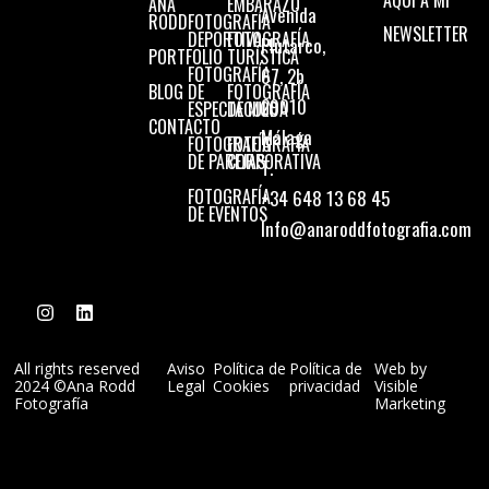
AQUÍ A MI
ANA
EMBARAZO
Avenida
RODD
FOTOGRAFÍA
NEWSLETTER
DEPORTIVA
FOTOGRAFÍA
Plutarco,
PORTFOLIO
TURÍSTICA
FOTOGRAFÍA
67, 2b
BLOG
DE
FOTOGRAFÍA
29010
ESPECTÁCULO
DE MODA
CONTACTO
Málaga
FOTOGRAFÍA
FOTOGRAFÍA
DE PAREJAS
CORPORATIVA
T.
FOTOGRAFÍA
+34 648 13 68 45
DE EVENTOS
Info@anaroddfotografia.com
All rights reserved
Aviso
Política de
Política de
Web by
2024 ©Ana Rodd
Legal
Cookies
privacidad
Visible
Fotografía
Marketing